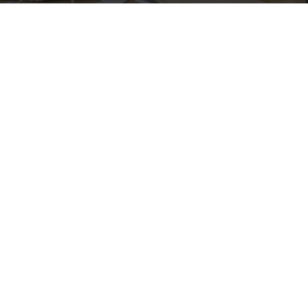
Email
contact@ecb-paie.fr
Portable
06 95 24 59 29
LinkedIn
Ecb Paie